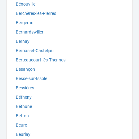
Bénouville
Berchères-les-Pierres
Bergerac
Bernardswiller
Bernay
Berrias-et-Casteljau
Berteaucourt-lès-Thennes
Besançon
Besse-sur-Issole
Bessières
Bétheny
Béthune
Betton
Beure
Beurlay