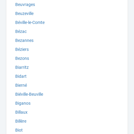
Beuvrages
Beuzeville
Béville-le-Comte
Bézac
Bezannes
Béziers
Bezons
Biarritz
Bidart
Bierné
Biéville-Beuville
Biganos
Billaux
Billère
Biot