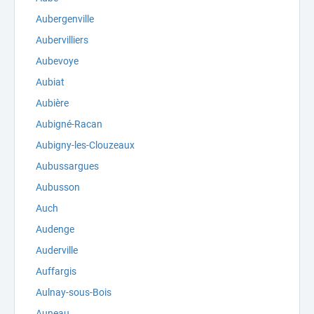
Aubergenville
Aubervilliers
Aubevoye
Aubiat
Aubière
Aubigné-Racan
Aubigny-les-Clouzeaux
Aubussargues
Aubusson
Auch
Audenge
Auderville
Auffargis
Aulnay-sous-Bois
Auneau