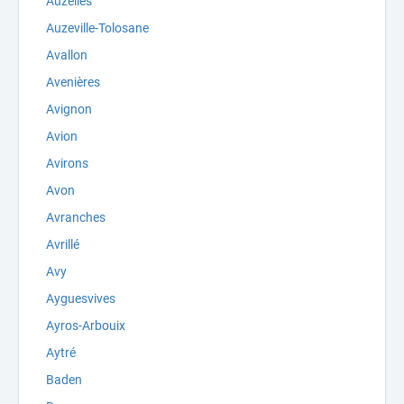
Auzelles
Auzeville-Tolosane
Avallon
Avenières
Avignon
Avion
Avirons
Avon
Avranches
Avrillé
Avy
Ayguesvives
Ayros-Arbouix
Aytré
Baden