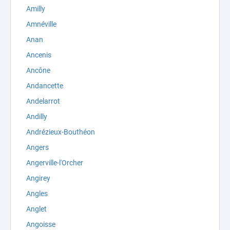
Amilly
Amnéville
Anan
Ancenis
Ancône
Andancette
Andelarrot
Andilly
Andrézieux-Bouthéon
Angers
Angerville-l'Orcher
Angirey
Angles
Anglet
Angoisse