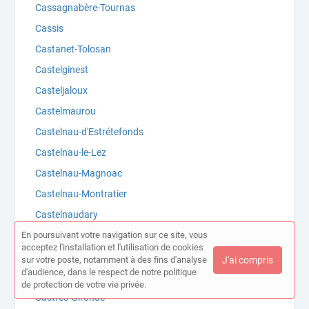
Cassagnabère-Tournas
Cassis
Castanet-Tolosan
Castelginest
Casteljaloux
Castelmaurou
Castelnau-d'Estrétefonds
Castelnau-le-Lez
Castelnau-Magnoac
Castelnau-Montratier
Castelnaudary
En poursuivant votre navigation sur ce site, vous
Castelsarrasin
acceptez l'installation et l'utilisation de cookies
Castillon-en-Couserans
sur votre poste, notamment à des fins d'analyse
J'ai compris
d'audience, dans le respect de notre politique
Castres
de protection de votre vie privée.
Castres-Gironde