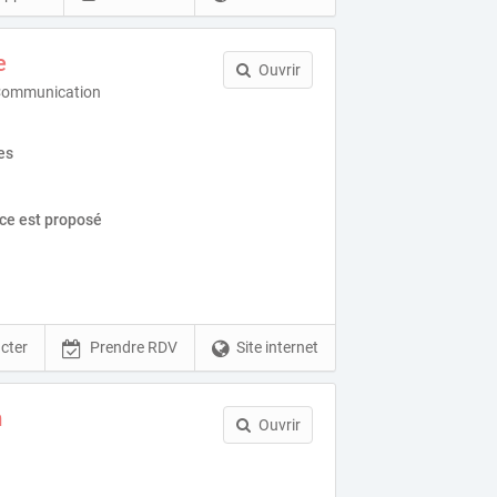
e
Ouvrir
Communication
es
ice est proposé
cter
Prendre RDV
Site internet
m
Ouvrir