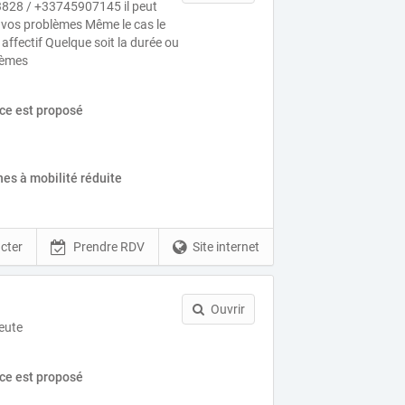
28 / +33745907145 il peut
 vos problèmes Même le cas le
affectif Quelque soit la durée ou
lèmes
ice est proposé
es à mobilité réduite
cter
Prendre RDV
Site internet
Ouvrir
eute
ice est proposé