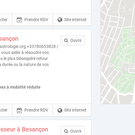
cter
Prendre RDV
Site internet
sançon
Ouvrir
astrologie.org +33780653828 /
 vous aider à résoudre vos
 le plus Désespéré retour
la durée ou la nature de vos
es à mobilité réduite
cter
Prendre RDV
Site internet
isseur à Besançon
Ouvrir