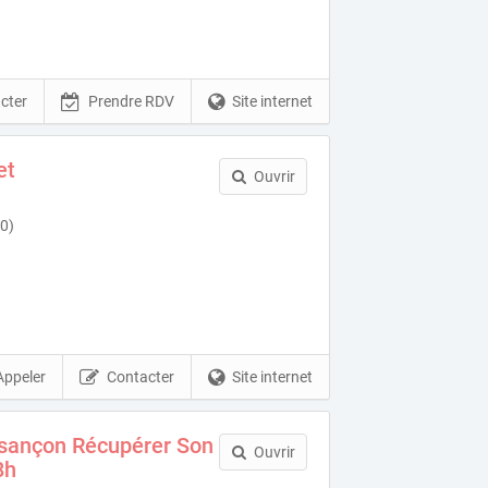
cter
Prendre RDV
Site internet
et
Ouvrir
0)
Appeler
Contacter
Site internet
sançon Récupérer Son
Ouvrir
8h