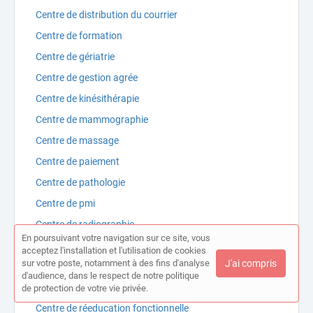
Centre de distribution du courrier
Centre de formation
Centre de gériatrie
Centre de gestion agrée
Centre de kinésithérapie
Centre de mammographie
Centre de massage
Centre de paiement
Centre de pathologie
Centre de pmi
Centre de radiographie
En poursuivant votre navigation sur ce site, vous
Centre de radiologie
acceptez l'installation et l'utilisation de cookies
sur votre poste, notamment à des fins d'analyse
J'ai compris
Centre de radiothérapie
d'audience, dans le respect de notre politique
Centre de réeducation
de protection de votre vie privée.
Centre de réeducation fonctionnelle