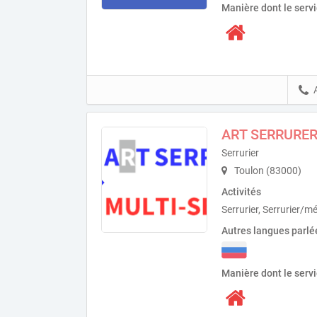
Manière dont le serv
ART SERRURER
Serrurier
Toulon (83000)
Activités
Serrurier, Serrurier/mét
Autres langues parlé
Manière dont le serv