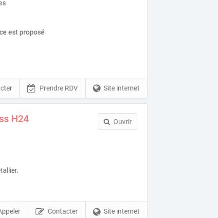
es
ice est proposé
cter
Prendre RDV
Site internet
ess H24
Ouvrir
allier.
Appeler
Contacter
Site internet