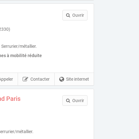
Ouvrir
72330)
Serrurier/métallier.
es à mobilité réduite
Appeler
Contacter
Site internet
nd Paris
Ouvrir
Serrurier/métallier.