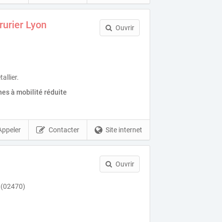
urier Lyon
Ouvrir
allier.
es à mobilité réduite
Appeler
Contacter
Site internet
Ouvrir
t (02470)