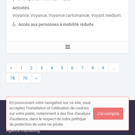
Activités
Voyance, Voyance, Voyance cartomancie, Voyant medium.
Accès aux personnes à mobilité réduite
«
1
2
3
4
5
6
7
8
9
…
78
79
»
En poursuivant votre navigation sur ce site, vous
Recherche par activité principale
acceptez l'installation et l'utilisation de cookies
sur votre poste, notamment à des fins d'analyse
J'ai compris
Toutes les activités
d'audience, dans le respect de notre politique
Agence de communication
de protection de votre vie privée.
Agence marketing