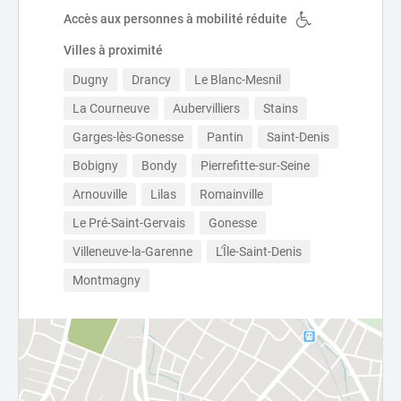
Accès aux personnes à mobilité réduite
Villes à proximité
Dugny
Drancy
Le Blanc-Mesnil
La Courneuve
Aubervilliers
Stains
Garges-lès-Gonesse
Pantin
Saint-Denis
Bobigny
Bondy
Pierrefitte-sur-Seine
Arnouville
Lilas
Romainville
Le Pré-Saint-Gervais
Gonesse
Villeneuve-la-Garenne
L'Île-Saint-Denis
Montmagny