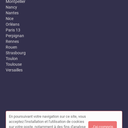
Montpellier
Nancy
Nantes
Nice
Orléans
Paris 13
Perpignan
Rennes
Rouen
Strasbourg
Toulon
Toulouse
Versailles
En poursuivant votre navigation sur ce site, vous
© Annuaire des entreprises locales (Garance) 2026 |
Plan du site
acceptez l'installation et l'utilisation de cookies
|
Mon compte
|
Contact
sur votre poste, notamment à des fins d'analyse
J'ai compris