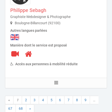
Philippe Sebagh
Graphiste Webdesigner & Photographe
Boulogne-Billancourt (92100)
Autres langues parlées
Manière dont le service est proposé
Accès aux personnes à mobilité réduite
«
1
2
3
4
5
6
7
8
9
…
67
68
»