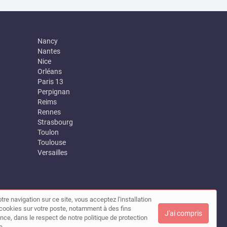
Nancy
Nantes
Nice
Orléans
Paris 13
Perpignan
Reims
Rennes
Strasbourg
Toulon
Toulouse
Versailles
tre navigation sur ce site, vous acceptez l'installation
|
Contact
de cookies sur votre poste, notamment à des fins
J'ai compris
nce, dans le respect de notre politique de protection
e.