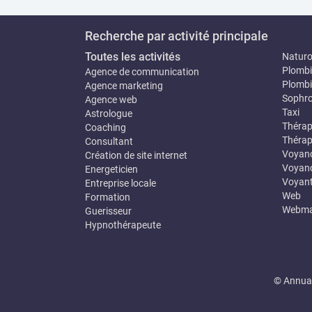
Recherche par activité principale
Toutes les activités
Natur
Plombi
Agence de communication
Plombi
Agence marketing
Sophro
Agence web
Taxi
Astrologue
Thérap
Coaching
Thérap
Consultant
Voyan
Création de site internet
Voyanc
Energeticien
Voyan
Entreprise locale
Web
Formation
Webma
Guerisseur
Hypnothérapeute
© Annuai