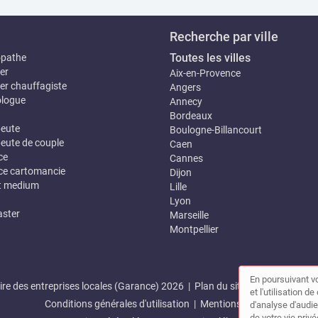
Recherche par ville
Toutes les villes
opathe
er
Aix-en-Provence
er chauffagiste
Angers
logue
Annecy
Bordeaux
eute
Boulogne-Billancourt
eute de couple
Caen
ce
Cannes
e cartomancie
Dijon
t medium
Lille
Lyon
ster
Marseille
Montpellier
En poursuivant vo
re des entreprises locales (Garance) 2026 |
Plan du site
|
Mon compte
et l'utilisation 
Conditions générales d'utilisation
|
Mentions légales
d'analyse d'audie
de votre vie privé