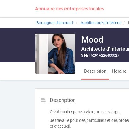
Boulogne-billancourt
Architecture d'intérieur
Mood
Architecte d’interieu
SIRET 52916226400027
Description
Horaire
Description
Création d’espace à vivre, au sens large.
Je travaille pour des particuliers et des profe
et d’accueil.