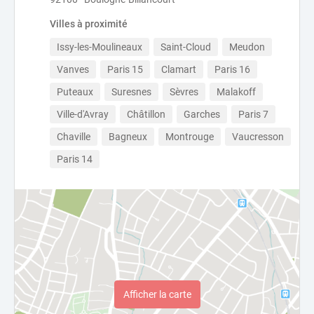
Villes à proximité
Issy-les-Moulineaux
Saint-Cloud
Meudon
Vanves
Paris 15
Clamart
Paris 16
Puteaux
Suresnes
Sèvres
Malakoff
Ville-d'Avray
Châtillon
Garches
Paris 7
Chaville
Bagneux
Montrouge
Vaucresson
Paris 14
Afficher la carte