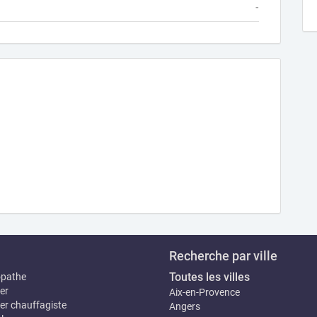
-
Recherche par ville
Toutes les villes
opathe
er
Aix-en-Provence
er chauffagiste
Angers