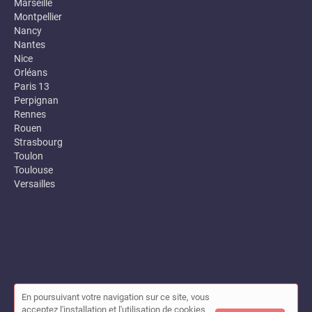
Marseille
Montpellier
Nancy
Nantes
Nice
Orléans
Paris 13
Perpignan
Rennes
Rouen
Strasbourg
Toulon
Toulouse
Versailles
En poursuivant votre navigation sur ce site, vous
© Annuaire des entreprises locales (Garance) 2026 |
Plan du site
acceptez l'installation et l'utilisation de cookies