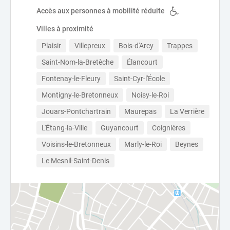
Accès aux personnes à mobilité réduite
Villes à proximité
Plaisir
Villepreux
Bois-d'Arcy
Trappes
Saint-Nom-la-Bretèche
Élancourt
Fontenay-le-Fleury
Saint-Cyr-l'École
Montigny-le-Bretonneux
Noisy-le-Roi
Jouars-Pontchartrain
Maurepas
La Verrière
L'Étang-la-Ville
Guyancourt
Coignières
Voisins-le-Bretonneux
Marly-le-Roi
Beynes
Le Mesnil-Saint-Denis