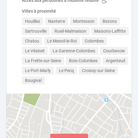
Accès aux personnes à mobilité réduite
Villes à proximité
Houilles
Nanterre
Montesson
Bezons
Sartrouville
Rueil-Malmaison
Maisons-Laffitte
Chatou
Le Mesnil-le-Roi
Colombes
Le Vésinet
La Garenne-Colombes
Courbevoie
La Frette-sur-Seine
Bois-Colombes
Argenteuil
Le Port-Marly
Le Pecq
Croissy-sur-Seine
Bougival