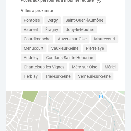
Accès aux personnes à mobilité réduite
Villes à proximité
Pontoise
Cergy
Saint-Ouen-l'Aumône
Vauréal
Éragny
Jouy-le-Moutier
Courdimanche
Auvers-sur-Oise
Maurecourt
Menucourt
Vaux-sur-Seine
Pierrelaye
Andrésy
Conflans-Sainte-Honorine
Chanteloup-les-Vignes
Méry-sur-Oise
Mériel
Herblay
Triel-sur-Seine
Verneuil-sur-Seine