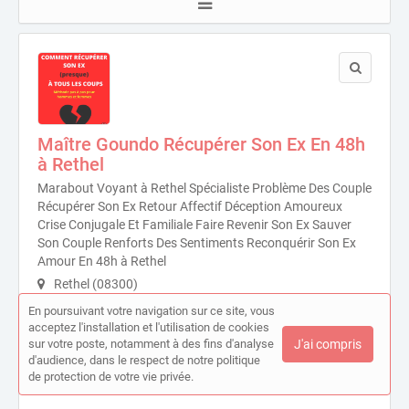
Maître Goundo Récupérer Son Ex En 48h
à Rethel
Marabout Voyant à Rethel Spécialiste Problème Des Couple
Récupérer Son Ex Retour Affectif Déception Amoureux
Crise Conjugale Et Familiale Faire Revenir Son Ex Sauver
Son Couple Renforts Des Sentiments Reconquérir Son Ex
Amour En 48h à Rethel
Rethel (08300)
En poursuivant votre navigation sur ce site, vous
Activités
acceptez l'installation et l'utilisation de cookies
Voyance, Voyance, Voyance cartomancie, Voyant medium.
sur votre poste, notamment à des fins d'analyse
J'ai compris
d'audience, dans le respect de notre politique
Accès aux personnes à mobilité réduite
de protection de votre vie privée.