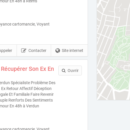
mour En 48h à Reims
oyance cartomancie, Voyant
Appeler
Contacter
Site internet
 Récupérer Son Ex En
Ouvrir
rdun Spécialiste Problème Des
Ex Retour Affectif Déception
ale Et Familiale Faire Revenir
uple Renforts Des Sentiments
mour En 48h à Verdun
oyance cartomancie, Voyant