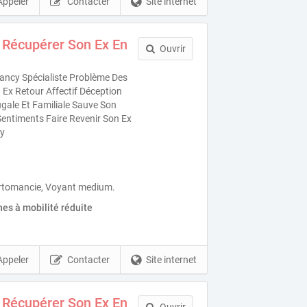
Appeler
Contacter
Site internet
 Récupérer Son Ex En
Ouvrir
ncy Spécialiste Problème Des
Ex Retour Affectif Déception
gale Et Familiale Sauve Son
entiments Faire Revenir Son Ex
y
rtomancie, Voyant medium.
es à mobilité réduite
Appeler
Contacter
Site internet
 Récupérer Son Ex En