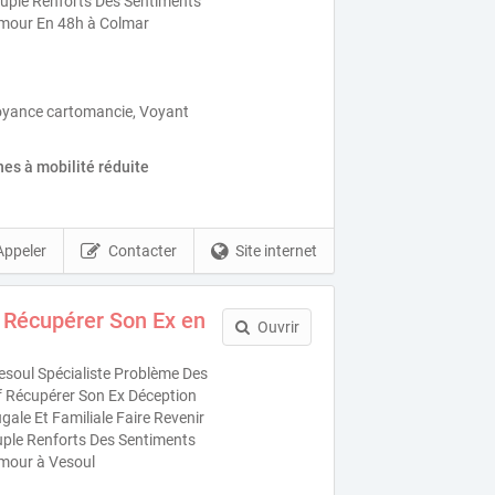
uple Renforts Des Sentiments
mour En 48h à Colmar
oyance cartomancie, Voyant
es à mobilité réduite
Appeler
Contacter
Site internet
 Récupérer Son Ex en
Ouvrir
soul Spécialiste Problème Des
f Récupérer Son Ex Déception
ale Et Familiale Faire Revenir
ple Renforts Des Sentiments
mour à Vesoul