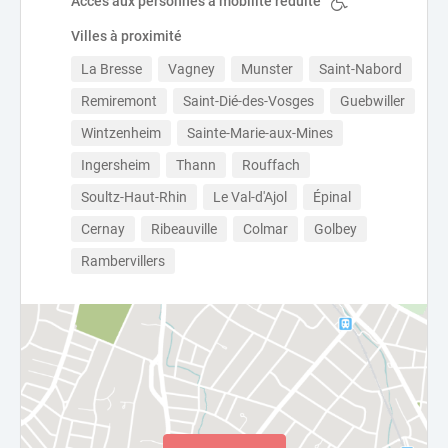
Accès aux personnes à mobilité réduite
Villes à proximité
La Bresse
Vagney
Munster
Saint-Nabord
Remiremont
Saint-Dié-des-Vosges
Guebwiller
Wintzenheim
Sainte-Marie-aux-Mines
Ingersheim
Thann
Rouffach
Soultz-Haut-Rhin
Le Val-d'Ajol
Épinal
Cernay
Ribeauville
Colmar
Golbey
Rambervillers