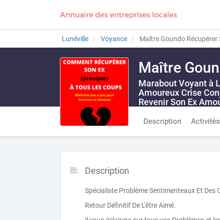
Lunéville
Voyance
Maître Goundo Récupérer S
Maître Goun
Marabout Voyant à L
Amoureux Crise Conj
Revenir Son Ex Amou
SIRET 797675154
|
Numéro AD
Description
Activités
Description
Spécialiste Problème Sentimenteaux Et Des 
Retour Définitif De L'être Aimé.