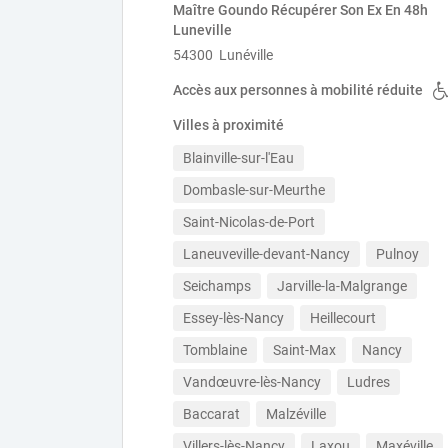
Maître Goundo Récupérer Son Ex En 48h
Luneville
54300 Lunéville
Accès aux personnes à mobilité réduite
Villes à proximité
Blainville-sur-l'Eau
Dombasle-sur-Meurthe
Saint-Nicolas-de-Port
Laneuveville-devant-Nancy
Pulnoy
Seichamps
Jarville-la-Malgrange
Essey-lès-Nancy
Heillecourt
Tomblaine
Saint-Max
Nancy
Vandœuvre-lès-Nancy
Ludres
Baccarat
Malzéville
Villers-lès-Nancy
Laxou
Maxéville