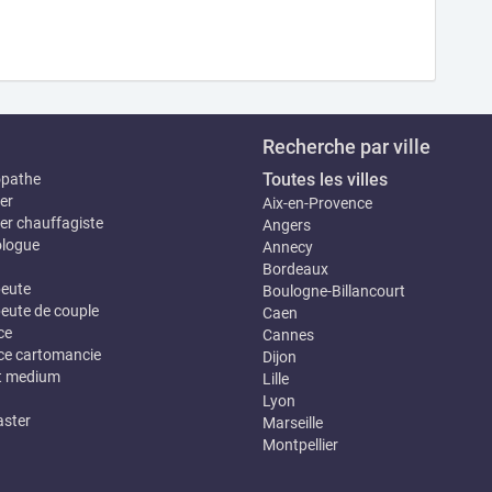
Recherche par ville
Toutes les villes
opathe
er
Aix-en-Provence
er chauffagiste
Angers
logue
Annecy
Bordeaux
eute
Boulogne-Billancourt
eute de couple
Caen
ce
Cannes
e cartomancie
Dijon
t medium
Lille
Lyon
ster
Marseille
Montpellier