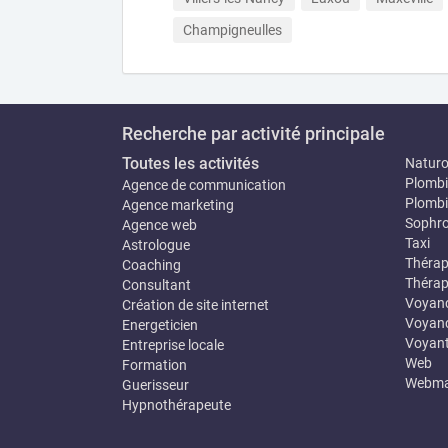
Champigneulles
Recherche par activité principale
Toutes les activités
Natur
Plombi
Agence de communication
Plombi
Agence marketing
Sophro
Agence web
Taxi
Astrologue
Thérap
Coaching
Thérap
Consultant
Voyan
Création de site internet
Voyanc
Energeticien
Voyan
Entreprise locale
Web
Formation
Webma
Guerisseur
Hypnothérapeute