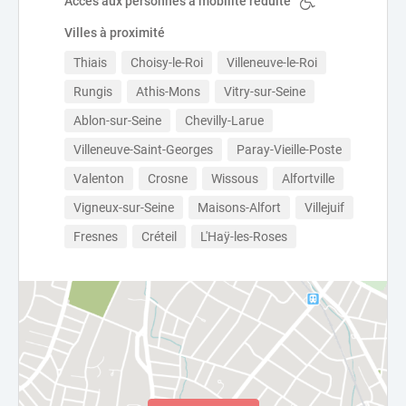
Accès aux personnes à mobilité réduite
Villes à proximité
Thiais
Choisy-le-Roi
Villeneuve-le-Roi
Rungis
Athis-Mons
Vitry-sur-Seine
Ablon-sur-Seine
Chevilly-Larue
Villeneuve-Saint-Georges
Paray-Vieille-Poste
Valenton
Crosne
Wissous
Alfortville
Vigneux-sur-Seine
Maisons-Alfort
Villejuif
Fresnes
Créteil
L'Haÿ-les-Roses