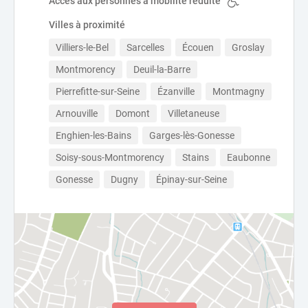
Accès aux personnes à mobilité réduite
Villes à proximité
Villiers-le-Bel
Sarcelles
Écouen
Groslay
Montmorency
Deuil-la-Barre
Pierrefitte-sur-Seine
Ézanville
Montmagny
Arnouville
Domont
Villetaneuse
Enghien-les-Bains
Garges-lès-Gonesse
Soisy-sous-Montmorency
Stains
Eaubonne
Gonesse
Dugny
Épinay-sur-Seine