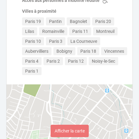
Accès aux personnes à mobilité réduite
Villes à proximité
Paris 19
Pantin
Bagnolet
Paris 20
Lilas
Romainville
Paris 11
Montreuil
Paris 10
Paris 3
La Courneuve
Aubervilliers
Bobigny
Paris 18
Vincennes
Paris 4
Paris 2
Paris 12
Noisy-le-Sec
Paris 1
Afficher la carte