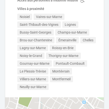
Accès aux personnes à mobilité réduite
Villes à proximité
Noisiel
Vaires-sur-Marne
Saint-Thibault-des-Vignes
Lognes
Bussy-Saint-Georges
Champs-sur-Marne
Brou-sur-Chantereine
Émerainville
Chelles
Lagny-sur-Marne
Roissy-en-Brie
Noisy-le-Grand
Thorigny-sur-Marne
Gournay-sur-Marne
Pontault-Combault
Le Plessis-Trévise
Montévrain
Villiers-sur-Marne
Montfermeil
Neuilly-sur-Marne