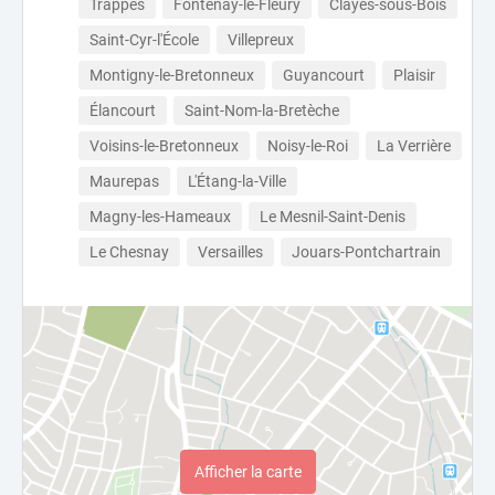
Trappes
Fontenay-le-Fleury
Clayes-sous-Bois
Saint-Cyr-l'École
Villepreux
Montigny-le-Bretonneux
Guyancourt
Plaisir
Élancourt
Saint-Nom-la-Bretèche
Voisins-le-Bretonneux
Noisy-le-Roi
La Verrière
Maurepas
L'Étang-la-Ville
Magny-les-Hameaux
Le Mesnil-Saint-Denis
Le Chesnay
Versailles
Jouars-Pontchartrain
Afficher la carte