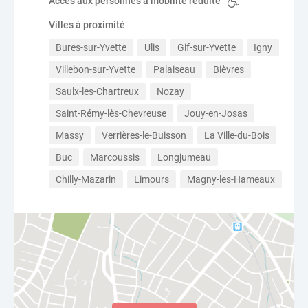
Accès aux personnes à mobilité réduite
Villes à proximité
Bures-sur-Yvette
Ulis
Gif-sur-Yvette
Igny
Villebon-sur-Yvette
Palaiseau
Bièvres
Saulx-les-Chartreux
Nozay
Saint-Rémy-lès-Chevreuse
Jouy-en-Josas
Massy
Verrières-le-Buisson
La Ville-du-Bois
Buc
Marcoussis
Longjumeau
Chilly-Mazarin
Limours
Magny-les-Hameaux