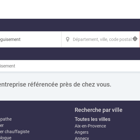
isement
entreprise référencée près de chez vous.
Recherche par ville
Toutes les villes
opathe
er
Aix-en-Provence
er chauffagiste
Angers
logue
Annecy