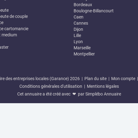
Bordeaux
eute
Boulogne-Billancourt
eute de couple
Caen
ce
Cannes
e cartomancie
Dijon
t medium
Lille
Lyon
ster
Marseille
Montpellier
re des entreprises locales (Garance) 2026 |
Plan du site
|
Mon compte
Conditions générales d'utilisation
|
Mentions légales
Cet annuaire a été créé avec ❤ par
Simplébo Annuaire