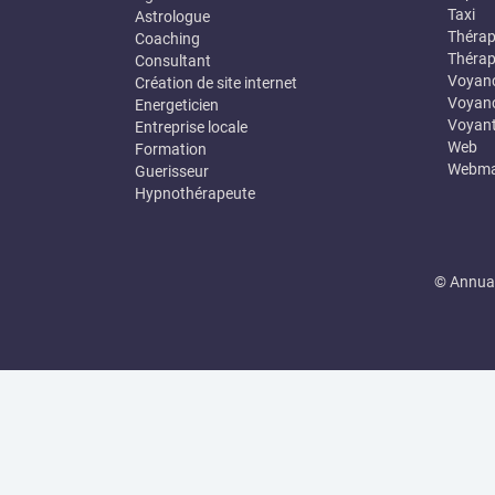
Taxi
Astrologue
Thérap
Coaching
Thérap
Consultant
Voyan
Création de site internet
Voyanc
Energeticien
Voyan
Entreprise locale
Web
Formation
Webma
Guerisseur
Hypnothérapeute
© Annuai