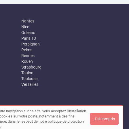
Nantes
Nice
Orléans
Paris 13
Perpignan
Reims
Rennes
Rouen
Strasbourg
Toulon
Toulouse
Versailles
tre navigation sur ce site, vous acceptez l'installation
|
Contact
de cookies sur votre poste, notamment à des fins
J'ai compris
nce, dans le respect de notre politique de protection
e.