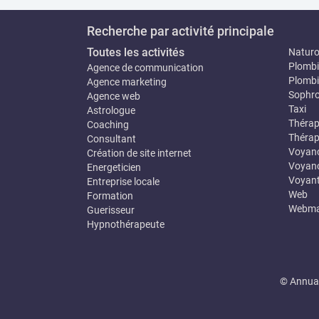
Recherche par activité principale
Toutes les activités
Natur
Plombi
Agence de communication
Plombi
Agence marketing
Sophro
Agence web
Taxi
Astrologue
Thérap
Coaching
Thérap
Consultant
Voyan
Création de site internet
Voyanc
Energeticien
Voyan
Entreprise locale
Web
Formation
Webma
Guerisseur
Hypnothérapeute
© Annuai