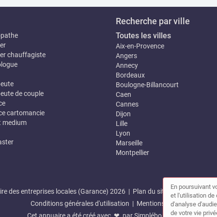
Recherche par ville
Toutes les villes
opathe
er
Aix-en-Provence
er chauffagiste
Angers
logue
Annecy
Bordeaux
eute
Boulogne-Billancourt
eute de couple
Caen
ce
Cannes
e cartomancie
Dijon
t medium
Lille
Lyon
ster
Marseille
Montpellier
En poursuivant vo
re des entreprises locales (Garance) 2026 |
Plan du site
|
Mon compte
et l'utilisation 
Conditions générales d'utilisation
|
Mentions légales
d'analyse d'audie
de votre vie privé
Cet annuaire a été créé avec ❤ par
Simplébo Annuaire