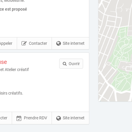
fs, Modelisme.
ice est proposé
Appeler
Contacter
Site internet
use
Ouvrir
 Atelier créatif
sirs créatifs.
cter
Prendre RDV
Site internet