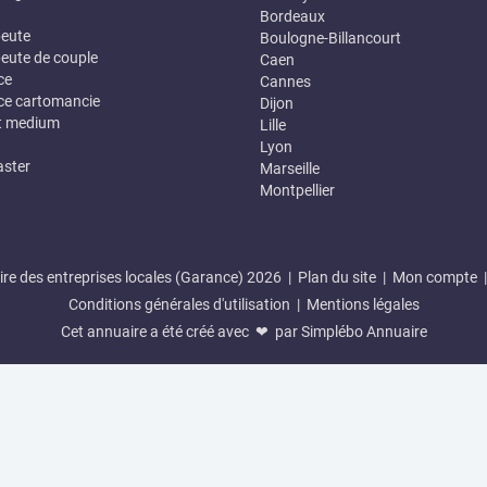
Bordeaux
eute
Boulogne-Billancourt
eute de couple
Caen
ce
Cannes
e cartomancie
Dijon
t medium
Lille
Lyon
ster
Marseille
Montpellier
re des entreprises locales (Garance) 2026 |
Plan du site
|
Mon compte
Conditions générales d'utilisation
|
Mentions légales
Cet annuaire a été créé avec ❤ par
Simplébo Annuaire