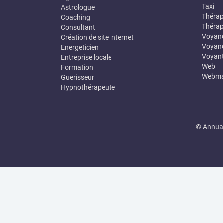
Taxi
Astrologue
Thérap
Coaching
Thérap
Consultant
Voyan
Création de site internet
Voyanc
Energeticien
Voyan
Entreprise locale
Web
Formation
Webma
Guerisseur
Hypnothérapeute
© Annuai