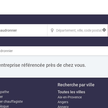
dronnier
entreprise référencée près de chez vous.
Recherche par ville
Toutes les villes
opathe
er
Aix-en-Provence
er chauffagiste
Angers
logue
Annecy