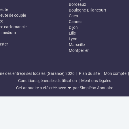
Bordeaux
eute
Boulogne-Billancourt
eute de couple
Caen
ce
Cannes
e cartomancie
Dijon
t medium
Lille
Lyon
ster
Marseille
Montpellier
re des entreprises locales (Garance) 2026 |
Plan du site
|
Mon compte
Conditions générales d'utilisation
|
Mentions légales
Cet annuaire a été créé avec ❤ par
Simplébo Annuaire