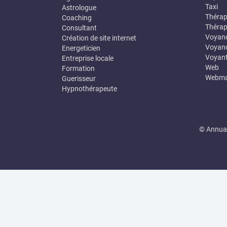
Taxi
Astrologue
Thérap
Coaching
Thérap
Consultant
Voyan
Création de site internet
Voyanc
Energeticien
Voyan
Entreprise locale
Web
Formation
Webma
Guerisseur
Hypnothérapeute
© Annuai