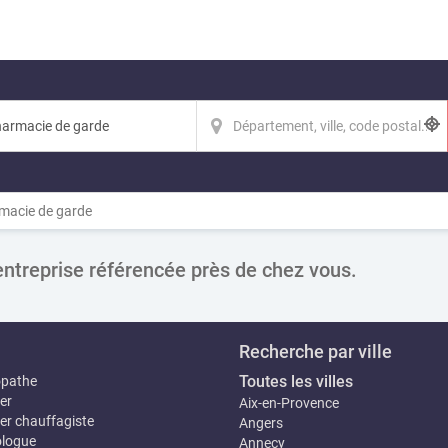
macie de garde
entreprise référencée près de chez vous.
Recherche par ville
Toutes les villes
opathe
er
Aix-en-Provence
er chauffagiste
Angers
logue
Annecy