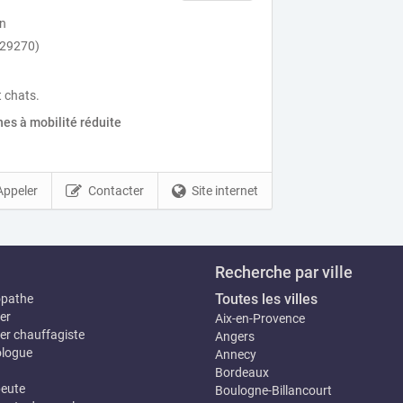
in
(29270)
t chats.
es à mobilité réduite
Appeler
Contacter
Site internet
Recherche par ville
Toutes les villes
opathe
er
Aix-en-Provence
er chauffagiste
Angers
logue
Annecy
Bordeaux
eute
Boulogne-Billancourt