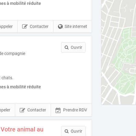
es à mobilité réduite
Appeler
Contacter
Site internet
N
Ouvrir
 de compagnie
t chats.
es à mobilité réduite
ppeler
Contacter
Prendre RDV
 Votre animal au
Ouvrir