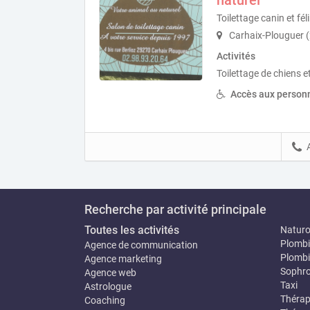
Toilettage canin et fél
Carhaix-Plouguer 
Activités
Toilettage de chiens e
Accès aux personn
Recherche par activité principale
Toutes les activités
Natur
Plombi
Agence de communication
Plombi
Agence marketing
Sophro
Agence web
Taxi
Astrologue
Thérap
Coaching