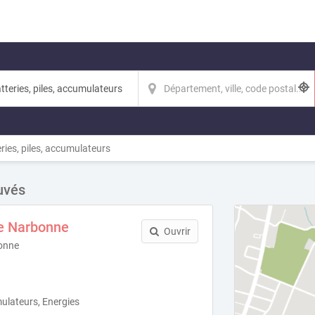
ries, piles, accumulateurs
uvés
ie Narbonne
Ouvrir
onne
mulateurs, Energies