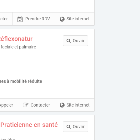
cter
Prendre RDV
Site internet
Réflexonatur
Ouvrir
 faciale et palmaire
es à mobilité réduite
Appeler
Contacter
Site internet
- Praticienne en santé
Ouvrir
ien-être