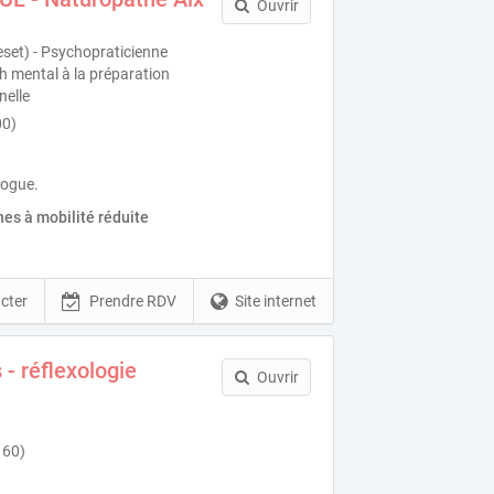
Ouvrir
set) - Psychopraticienne
ch mental à la préparation
nelle
00)
logue.
es à mobilité réduite
cter
Prendre RDV
Site internet
- réflexologie
Ouvrir
160)