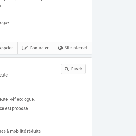
)
logue.
Appeler
Contacter
Site internet
Ouvrir
eute
ute, Réflexologue.
ice est proposé
es à mobilité réduite