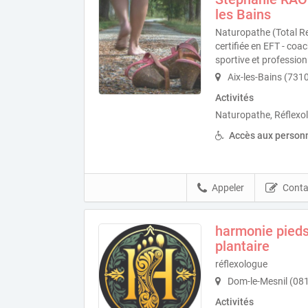
les Bains
Naturopathe (Total Re
certifiée en EFT - coa
sportive et profession
Aix-les-Bains (731
Activités
Naturopathe, Réflexo
Accès aux personn
Appeler
Conta
harmonie pieds 
plantaire
réflexologue
Dom-le-Mesnil (08
Activités