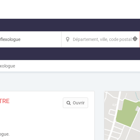
xologue
TRE
Ouvrir
logue.