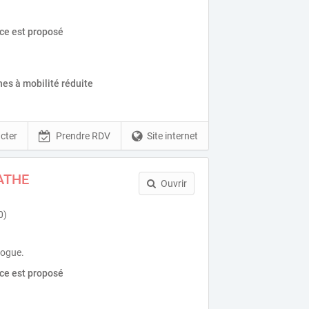
ice est proposé
es à mobilité réduite
cter
Prendre RDV
Site internet
ATHE
Ouvrir
0)
logue.
ice est proposé