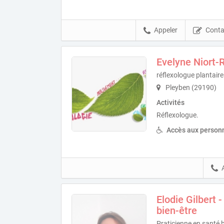
Appeler
Conta
Evelyne Niort-
réflexologue plantaire
Pleyben (29190)
Activités
Réflexologue.
Accès aux personn
Elodie Gilbert 
bien-être
Praticienne en santé b