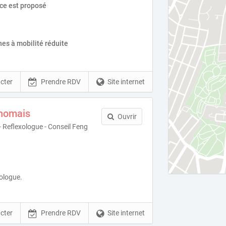
ice est proposé
es à mobilité réduite
cter
Prendre RDV
Site internet
lhomais
Ouvrir
 Reflexologue - Conseil Feng
ologue.
cter
Prendre RDV
Site internet