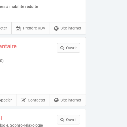
es à mobilité réduite
cter
Prendre RDV
Site internet
antaire
Ouvrir
0)
Appeler
Contacter
Site internet
l
Ouvrir
logie, Sophro-relaxologie