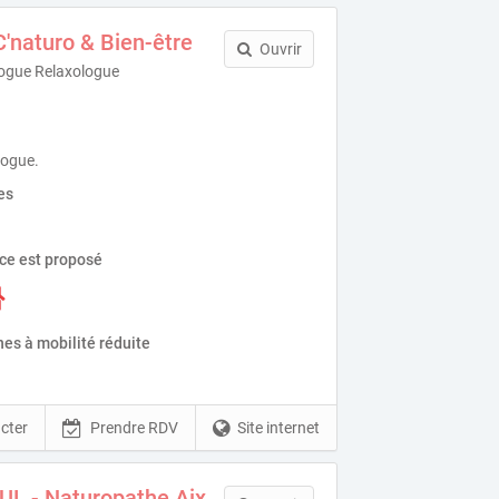
'naturo & Bien-être
Ouvrir
ogue Relaxologue
logue.
es
ice est proposé
es à mobilité réduite
cter
Prendre RDV
Site internet
UL - Naturopathe Aix