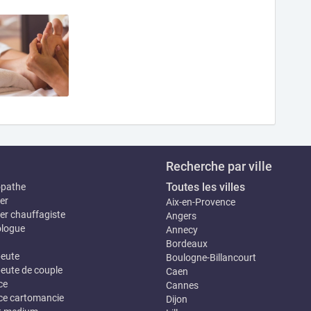
Recherche par ville
Toutes les villes
opathe
er
Aix-en-Provence
er chauffagiste
Angers
logue
Annecy
Bordeaux
eute
Boulogne-Billancourt
eute de couple
Caen
ce
Cannes
e cartomancie
Dijon