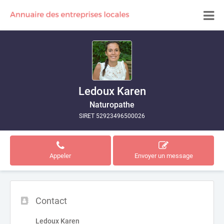
Ledoux Karen
Naturopathe
SIRET 52923496500026
Appeler
Envoyer un message
Contact
Ledoux Karen