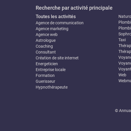
Recherche par activité principale
Toutes les activités
Natur
Plombi
Agence de communication
Plombi
Agence marketing
Sophro
Agence web
Taxi
Astrologue
Thérap
Coaching
Thérap
Consultant
Voyan
Création de site internet
Voyanc
Energeticien
Voyan
Entreprise locale
Web
Formation
Webma
Guerisseur
Hypnothérapeute
© Annuai