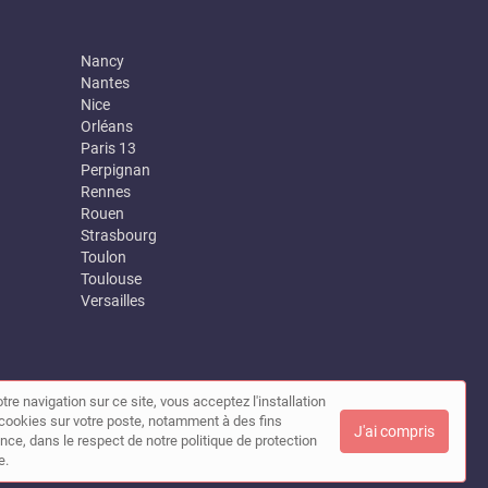
Nancy
Nantes
Nice
Orléans
Paris 13
Perpignan
Rennes
Rouen
Strasbourg
Toulon
Toulouse
Versailles
tre navigation sur ce site, vous acceptez l'installation
|
Contact
de cookies sur votre poste, notamment à des fins
J'ai compris
nce, dans le respect de notre politique de protection
e.