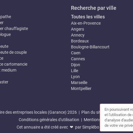
Recherche par ville
Toutes les villes
opathe
er
Aix-en-Provence
er chauffagiste
Angers
logue
Annecy
Bordeaux
eute
Boulogne-Billancourt
eute de couple
Caen
ce
Cannes
e cartomancie
Dijon
t medium
Lille
Lyon
ster
Marseille
Montpellier
En poursuivant vo
re des entreprises locales (Garance) 2026 |
Plan du site
|
Mon compte
et l'utilisation 
Conditions générales d'utilisation
|
Mentions légales
d'analyse d'audie
de votre vie privé
Cet annuaire a été créé avec ❤ par
Simplébo Annuaire