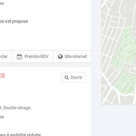
es
ice est proposé
cter
Prendre RDV
Site internet
ES
Ouvrir
, Double vitrage.
es
es à mobilité réduite