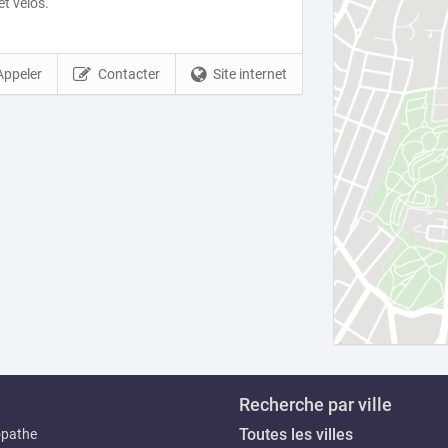
et velos.
Appeler
Contacter
Site internet
Recherche par ville
Toutes les villes
opathe