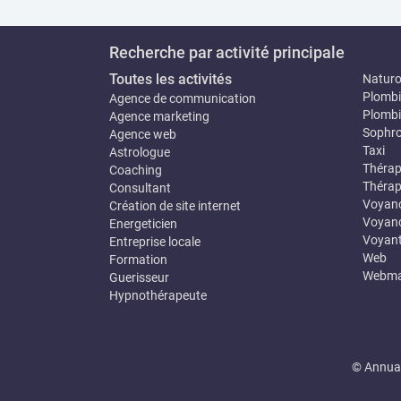
Recherche par activité principale
Toutes les activités
Natur
Plombi
Agence de communication
Plombi
Agence marketing
Sophro
Agence web
Taxi
Astrologue
Thérap
Coaching
Thérap
Consultant
Voyan
Création de site internet
Voyanc
Energeticien
Voyan
Entreprise locale
Web
Formation
Webma
Guerisseur
Hypnothérapeute
© Annuai