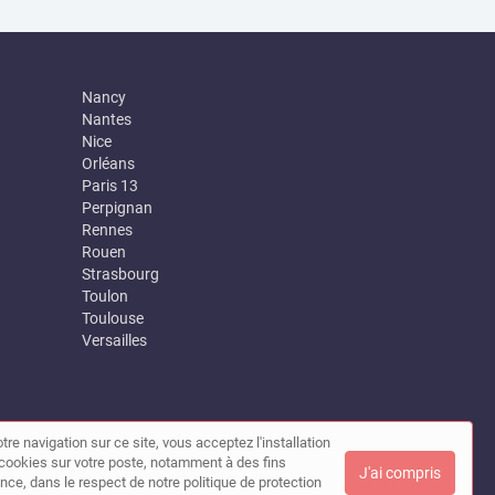
Nancy
Nantes
Nice
Orléans
Paris 13
Perpignan
Rennes
Rouen
Strasbourg
Toulon
Toulouse
Versailles
tre navigation sur ce site, vous acceptez l'installation
|
Contact
de cookies sur votre poste, notamment à des fins
J'ai compris
nce, dans le respect de notre politique de protection