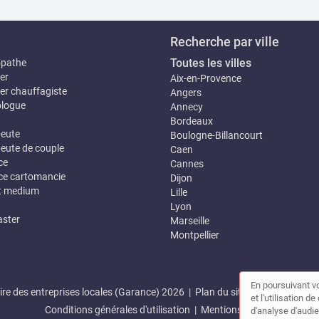
Recherche par ville
Toutes les villes
opathe
er
Aix-en-Provence
er chauffagiste
Angers
logue
Annecy
Bordeaux
eute
Boulogne-Billancourt
eute de couple
Caen
ce
Cannes
e cartomancie
Dijon
t medium
Lille
Lyon
ster
Marseille
Montpellier
En poursuivant vo
re des entreprises locales (Garance) 2026 |
Plan du site
|
Mon compte
et l'utilisation 
Conditions générales d'utilisation
|
Mentions légales
d'analyse d'audie