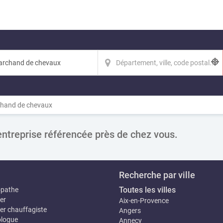
hand de chevaux
entreprise référencée près de chez vous.
Recherche par ville
Toutes les villes
opathe
er
Aix-en-Provence
er chauffagiste
Angers
logue
Annecy