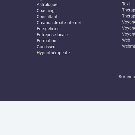
Taxi
Astrologue
Thérap
Coaching
Thérap
Consultant
Voyan
Création de site internet
Voyanc
Energeticien
Voyan
Entreprise locale
Web
Formation
Webma
Guerisseur
Hypnothérapeute
© Annuai