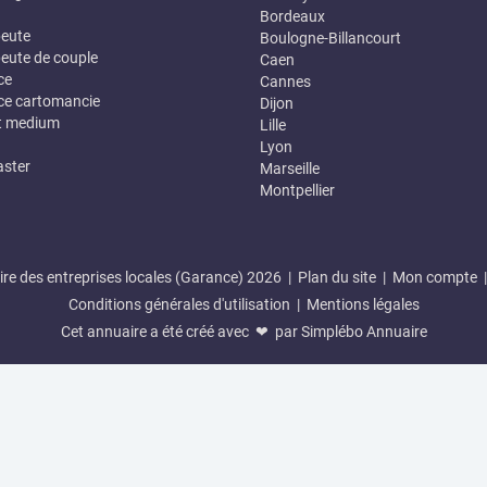
Bordeaux
eute
Boulogne-Billancourt
eute de couple
Caen
ce
Cannes
e cartomancie
Dijon
t medium
Lille
Lyon
ster
Marseille
Montpellier
re des entreprises locales (Garance) 2026 |
Plan du site
|
Mon compte
Conditions générales d'utilisation
|
Mentions légales
Cet annuaire a été créé avec ❤ par
Simplébo Annuaire