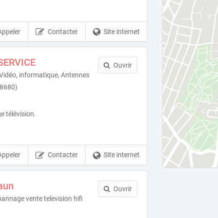
Appeler
Contacter
Site internet
SERVICE
Ouvrir
Vidéo, informatique, Antennes
38680)
 télévision.
Appeler
Contacter
Site internet
aun
Ouvrir
annage vente television hifi