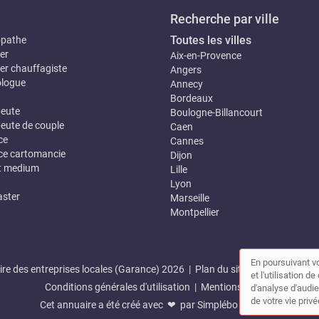
Recherche par ville
Toutes les villes
opathe
er
Aix-en-Provence
er chauffagiste
Angers
logue
Annecy
Bordeaux
eute
Boulogne-Billancourt
eute de couple
Caen
ce
Cannes
e cartomancie
Dijon
t medium
Lille
Lyon
ster
Marseille
Montpellier
En poursuivant vo
re des entreprises locales (Garance) 2026 |
Plan du site
|
Mon compte
et l'utilisation 
Conditions générales d'utilisation
|
Mentions légales
d'analyse d'audie
de votre vie privé
Cet annuaire a été créé avec ❤ par
Simplébo Annuaire