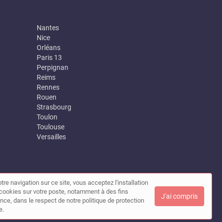
Nantes
Nice
Orléans
Paris 13
Perpignan
Reims
Rennes
Rouen
Strasbourg
Toulon
Toulouse
Versailles
tre navigation sur ce site, vous acceptez l'installation
|
Contact
de cookies sur votre poste, notamment à des fins
J'ai compris
nce, dans le respect de notre politique de protection
e.