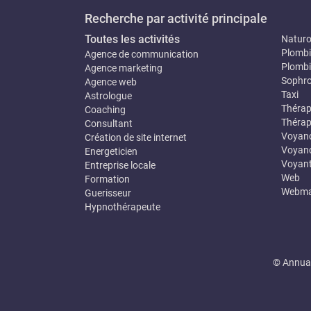
Recherche par activité principale
Toutes les activités
Natur
Plombi
Agence de communication
Plombi
Agence marketing
Sophro
Agence web
Taxi
Astrologue
Thérap
Coaching
Thérap
Consultant
Voyan
Création de site internet
Voyanc
Energeticien
Voyan
Entreprise locale
Web
Formation
Webma
Guerisseur
Hypnothérapeute
© Annuai