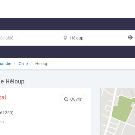
andie
Orne
Héloup
de Héloup
tal
Ouvrir
(61250)
es