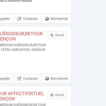
es à mobilité réduite
Appeler
Contacter
Site internet
GUÉRISSEUR,RETOUR
Ouvrir
LENÇON
MÉDIUM GUÉRISSEUR,RETOUR
 L'ÊTRE AIMÉ,RITUEL D'AMOUR
Appeler
Contacter
Site internet
R AFFECTIF,RITUEL
Ouvrir
LENÇON
MÉDIUM GUÉRISSEUR,RETOUR