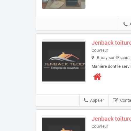
Jenback toitur
Couvreur
Bruay-sur-l'Escaut
Manière dont le serv
Appeler
Conta
Jenback toitur
Couvreur