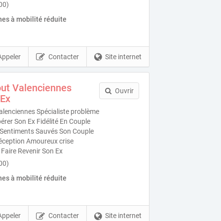
00)
es à mobilité réduite
Appeler
Contacter
Site internet
ut Valenciennes
Ouvrir
 Ex
lenciennes Spécialiste problème
rer Son Ex Fidélité En Couple
es Sentiments Sauvés Son Couple
éception Amoureux crise
 Faire Revenir Son Ex
00)
es à mobilité réduite
Appeler
Contacter
Site internet