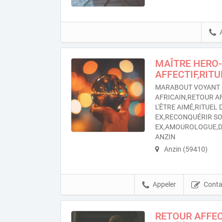
MAÎTRE HERO
AFFECTIF,RIT
MARABOUT VOYANT 
AFRICAIN,RETOUR A
L'ÊTRE AIMÉ,RITUEL
EX,RECONQUÉRIR S
EX,AMOUROLOGUE,D
ANZIN
Anzin (59410)
Appeler
Conta
RETOUR AFFEC