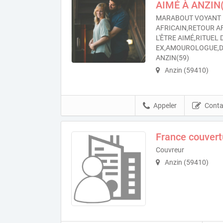
AIMÉ À ANZIN(
MARABOUT VOYANT 
AFRICAIN,RETOUR A
L'ÊTRE AIMÉ,RITUEL
EX,AMOUROLOGUE,D
ANZIN(59)
Anzin (59410)
Appeler
Conta
France couver
Couvreur
Anzin (59410)