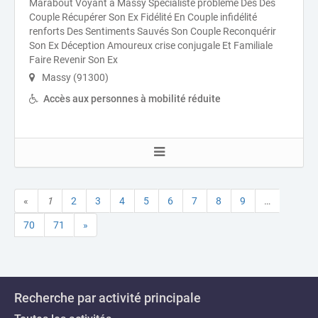
Marabout Voyant à Massy Spécialiste problème Des Des
Couple Récupérer Son Ex Fidélité En Couple infidélité
renforts Des Sentiments Sauvés Son Couple Reconquérir
Son Ex Déception Amoureux crise conjugale Et Familiale
Faire Revenir Son Ex
Massy (91300)
Accès aux personnes à mobilité réduite
«
1
2
3
4
5
6
7
8
9
…
70
71
»
Recherche par activité principale