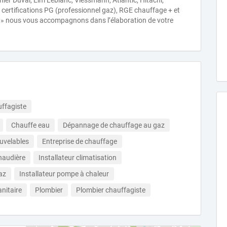
ier Duval, Elm Leblanc, Viessmann, Atlantic, Hitachi,
certifications PG (professionnel gaz), RGE chauffage + et
 nous vous accompagnons dans l’élaboration de votre
ffagiste
Chauffe eau
Dépannage de chauffage au gaz
uvelables
Entreprise de chauffage
chaudière
Installateur climatisation
az
Installateur pompe à chaleur
anitaire
Plombier
Plombier chauffagiste