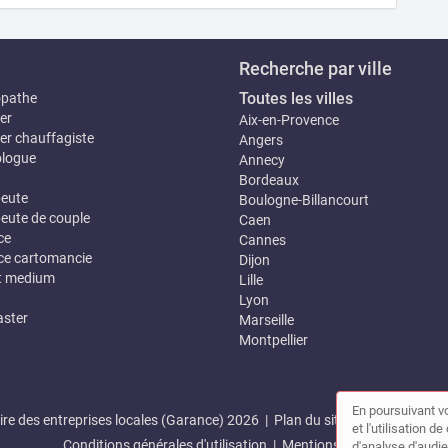
Recherche par ville
Toutes les villes
opathe
er
Aix-en-Provence
er chauffagiste
Angers
logue
Annecy
Bordeaux
eute
Boulogne-Billancourt
eute de couple
Caen
ce
Cannes
e cartomancie
Dijon
t medium
Lille
Lyon
ster
Marseille
Montpellier
En poursuivant vo
re des entreprises locales (Garance) 2026 |
Plan du site
|
Mon compte
et l'utilisation 
Conditions générales d'utilisation
|
Mentions légales
d'analyse d'audie