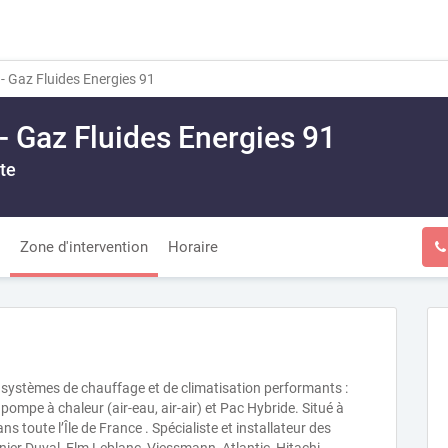
- Gaz Fluides Energies 91
- Gaz Fluides Energies 91
te
Zone d'intervention
Horaire
e systèmes de chauffage et de climatisation performants :
mpe à chaleur (air-eau, air-air) et Pac Hybride. Situé à
 toute l’Île de France . Spécialiste et installateur des