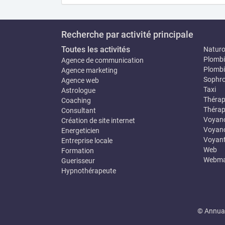
Recherche par activité principale
Toutes les activités
Natur
Plombi
Agence de communication
Plombi
Agence marketing
Sophro
Agence web
Taxi
Astrologue
Thérap
Coaching
Thérap
Consultant
Voyan
Création de site internet
Voyanc
Energeticien
Voyan
Entreprise locale
Web
Formation
Webma
Guerisseur
Hypnothérapeute
© Annuai