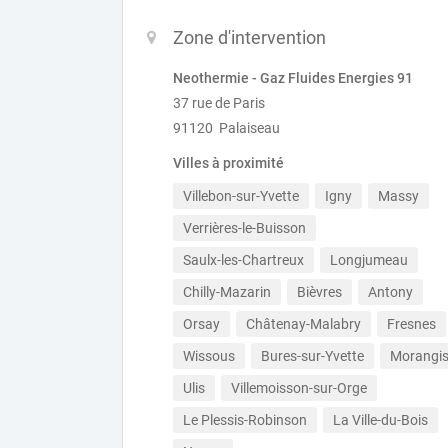
Zone d'intervention
Neothermie - Gaz Fluides Energies 91
37 rue de Paris
91120 Palaiseau
Villes à proximité
Villebon-sur-Yvette
Igny
Massy
Verrières-le-Buisson
Saulx-les-Chartreux
Longjumeau
Chilly-Mazarin
Bièvres
Antony
Orsay
Châtenay-Malabry
Fresnes
Wissous
Bures-sur-Yvette
Morangi
Ulis
Villemoisson-sur-Orge
Le Plessis-Robinson
La Ville-du-Bois