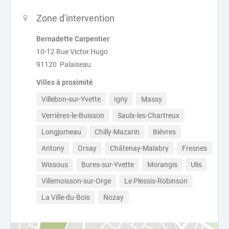
Zone d'intervention
Bernadette Carpentier
10-12 Rue Victor Hugo
91120 Palaiseau
Villes à proximité
Villebon-sur-Yvette
Igny
Massy
Verrières-le-Buisson
Saulx-les-Chartreux
Longjumeau
Chilly-Mazarin
Bièvres
Antony
Orsay
Châtenay-Malabry
Fresnes
Wissous
Bures-sur-Yvette
Morangis
Ulis
Villemoisson-sur-Orge
Le Plessis-Robinson
La Ville-du-Bois
Nozay