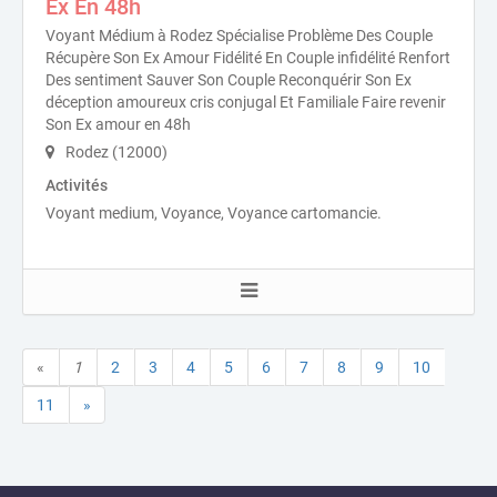
Ex En 48h
Voyant Médium à Rodez Spécialise Problème Des Couple
Récupère Son Ex Amour Fidélité En Couple infidélité Renfort
Des sentiment Sauver Son Couple Reconquérir Son Ex
déception amoureux cris conjugal Et Familiale Faire revenir
Son Ex amour en 48h
Rodez (12000)
Activités
Voyant medium, Voyance, Voyance cartomancie.
«
1
2
3
4
5
6
7
8
9
10
11
»