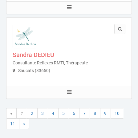
Sandra DEDIEU
Consultante Réflexes RMTI, Thérapeute
Saucats (33650)
«
1
2
3
4
5
6
7
8
9
10
11
»