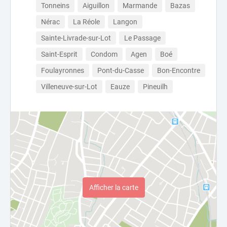
Tonneins
Aiguillon
Marmande
Bazas
Nérac
La Réole
Langon
Sainte-Livrade-sur-Lot
Le Passage
Saint-Esprit
Condom
Agen
Boé
Foulayronnes
Pont-du-Casse
Bon-Encontre
Villeneuve-sur-Lot
Eauze
Pineuilh
Afficher la carte