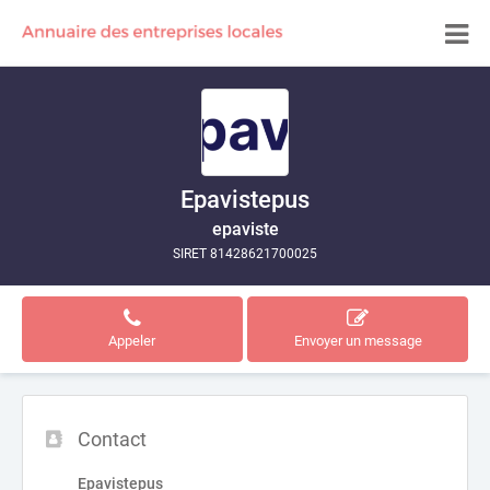
Epavistepus
epaviste
SIRET 81428621700025
Appeler
Envoyer un message
Contact
Epavistepus