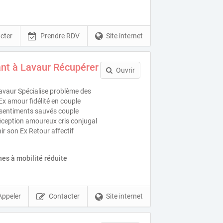
cter
Prendre RDV
Site internet
nt à Lavaur Récupérer
Ouvrir
vaur Spécialise problème des
Ex amour fidélité en couple
s sentiments sauvés couple
éception amoureux cris conjugal
nir son Ex Retour affectif
es à mobilité réduite
Appeler
Contacter
Site internet