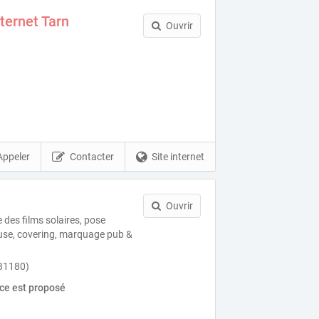
nternet Tarn
Ouvrir
Appeler
Contacter
Site internet
Ouvrir
e des films solaires, pose
use, covering, marquage pub &
(31180)
ice est proposé