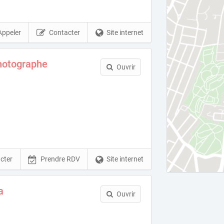
Appeler
Contacter
Site internet
Photographe
Ouvrir
cter
Prendre RDV
Site internet
a
Ouvrir