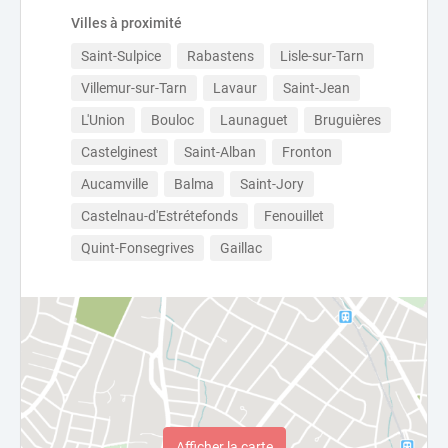
Villes à proximité
Saint-Sulpice
Rabastens
Lisle-sur-Tarn
Villemur-sur-Tarn
Lavaur
Saint-Jean
L'Union
Bouloc
Launaguet
Bruguières
Castelginest
Saint-Alban
Fronton
Aucamville
Balma
Saint-Jory
Castelnau-d'Estrétefonds
Fenouillet
Quint-Fonsegrives
Gaillac
Afficher la carte