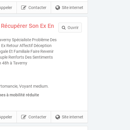
Appeler
Contacter
Site internet
 Récupérer Son Ex En
Ouvrir
verny Spécialiste Problème Des
Ex Retour Affectif Déception
ale Et Familiale Faire Revenir
uple Renforts Des Sentiments
n 48h à Taverny
rtomancie, Voyant medium.
es à mobilité réduite
Appeler
Contacter
Site internet