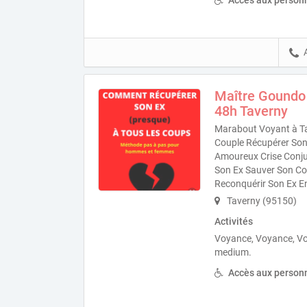
Accès aux personn
Maître Goundo
48h Taverny
Marabout Voyant à Ta
Couple Récupérer Son 
Amoureux Crise Conjug
Son Ex Sauver Son Co
Reconquérir Son Ex E
Taverny (95150)
Activités
Voyance, Voyance, V
medium.
Accès aux personn