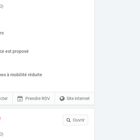
0)
es
ice est proposé
es à mobilité réduite
cter
Prendre RDV
Site internet
e
Ouvrir
0)