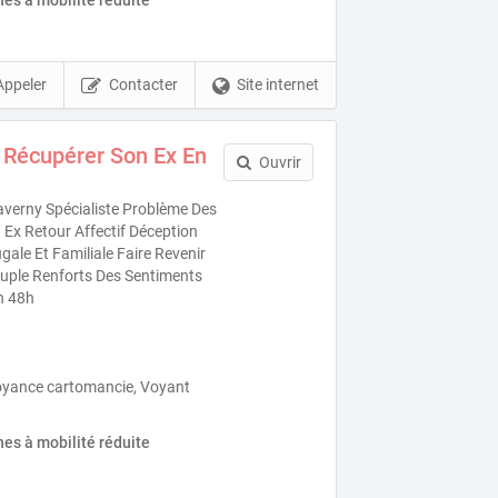
es à mobilité réduite
Appeler
Contacter
Site internet
 Récupérer Son Ex En
Ouvrir
verny Spécialiste Problème Des
Ex Retour Affectif Déception
ale Et Familiale Faire Revenir
uple Renforts Des Sentiments
n 48h
oyance cartomancie, Voyant
es à mobilité réduite