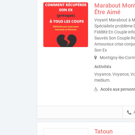
Marabout Mont
Être Aimé
Voyant Marabout à Mo
Spécialiste problème
Fidélité En Couple inf
Sauvés Son Couple Re
Amoureux crise conjug
Son Ex
Montigny-lès-Corme
Activités
Voyance, Voyance, V
medium.
Accès aux personn
Tatoun