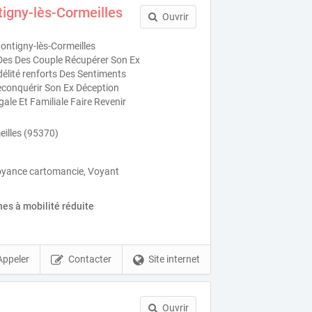
igny-lès-Cormeilles
Ouvrir
ntigny-lès-Cormeilles
 Des Des Couple Récupérer Son Ex
idélité renforts Des Sentiments
conquérir Son Ex Déception
ale Et Familiale Faire Revenir
illes (95370)
oyance cartomancie, Voyant
es à mobilité réduite
Appeler
Contacter
Site internet
Ouvrir