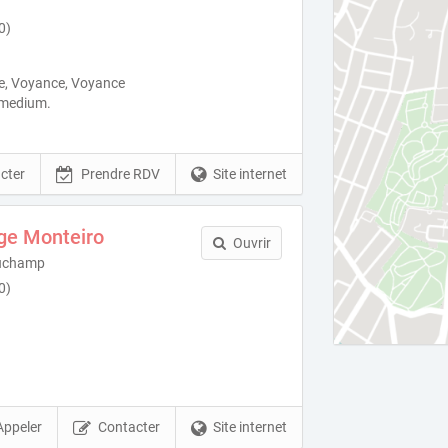
0)
ue, Voyance, Voyance
 medium.
cter
Prendre RDV
Site internet
ge Monteiro
Ouvrir
auchamp
0)
Appeler
Contacter
Site internet