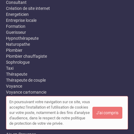
Consultant
Création de site internet
Energeticien
Entreprise locale
Formation
Guerisseur
Hypnothérapeute
Naturopathe
Plombier
Plombier chauffagiste
Sophrologue
Taxi
Thérapeute
Thérapeute de couple
Voyance
Voyance cartomancie
Voyant medium
En poursuivant votre navigation sur ce site, vous
Web
acceptez l'installation et l'utilisation de cookies
Webmaster
sur votre poste, notamment à des fins d'analyse
J'ai compris
Recherche par ville
d'audience, dans le respect de notre politique
de protection de votre vie privée.
Toutes les villes